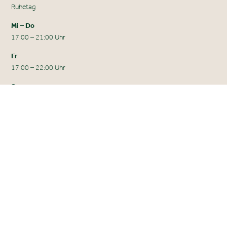
Ruhetag
Mi – Do
17:00 – 21:00 Uhr
Fr
17:00 – 22:00 Uhr
Sa
12:00 – 22:00 Uhr
So
12:00 – 21:00 Uhr
Küchenschluss ist jeweils eine Stunde vor Restaurantschließung.
FAQ
Anreise
Newsletter